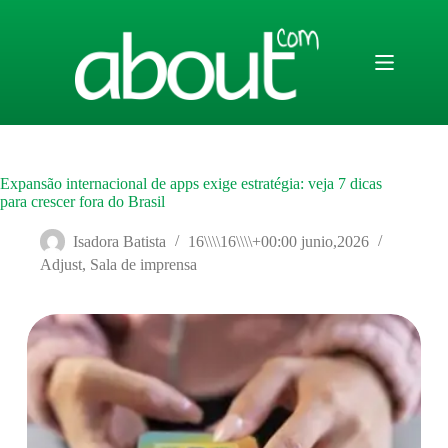
Saltar
al
contenido
Expansão internacional de apps exige estratégia: veja 7 dicas
para crescer fora do Brasil
Isadora Batista
16\\\\16\\\\+00:00 junio,2026
Adjust
,
Sala de imprensa