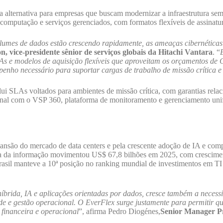
alternativa para empresas que buscam modernizar a infraestrutura sem 
computação e serviços gerenciados, com formatos flexíveis de assinatu
lumes de dados estão crescendo rapidamente, as ameaças cibernéticas 
n, vice-presidente sênior de serviços globais da Hitachi Vantara
. “
LAs e modelos de aquisição flexíveis que aproveitam os orçamentos de
enho necessário para suportar cargas de trabalho de missão crítica e
 SLAs voltados para ambientes de missão crítica, com garantias relac
nal com o VSP 360, plataforma de monitoramento e gerenciamento unifi
ansão do mercado de data centers e pela crescente adoção de IA e c
a da informação movimentou US$ 67,8 bilhões em 2025, com cresciment
Brasil manteve a 10ª posição no ranking mundial de investimentos em T
rida, IA e aplicações orientadas por dados, cresce também a necessida
ade e gestão operacional. O EverFlex surge justamente para permitir 
 financeira e operacional
”, afirma Pedro Diogénes,
Senior Manager Pr