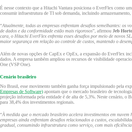
É nesse contexto que a Hitachi Vantara posiciona o EverFlex como uma 
consumir infraestrutura de TI sob demanda, incluindo armazenamento, 
“
Atualmente, todas as empresas enfrentam desafios semelhantes: os vo
de dados e da conformidade estão mais rigorosos
”, afirmou
Jeb Horto
cara, o Hitachi EverFlex enfrenta esses desafios por meio de novos S
maior segurança em relação ao controle de custos, mantendo o desemp
Além de novas opções de CapEx e OpEx, a expansão do EverFlex inclui
dados. A empresa também ampliou os recursos de visibilidade operacio
One (VSP One).
Cenário brasileiro
No Brasil, esse movimento também ganha força impulsionado pela exp
Empresas de Software)
apontam que o mercado brasileiro de tecnologi
projeção informada pela entidade é de alta de 5,3%. Neste cenário, o 
para 38,4% dos investimentos regionais.
“
À medida que o mercado brasileiro acelera investimentos em nuvem híb
empresas ainda enfrentam desafios relacionados a custos, escalabilid
gradual, consumindo infraestrutura como serviço, com mais eficiência