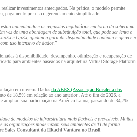
realizar investimentos antecipados. Na prática, o modelo permite
ra, pagamento por uso e gerenciamento simplificado.
estão aumentando e os requisitos regulatórios em torno da soberania
Em vez de uma abordagem de substituição total, que pode ser lenta e
 CapEx e OpEx, ajudam a garantir disponibilidade contínua e oferecem
 com uso intensivo de dados.
”
ionadas à disponibilidade, desempenho, otimização e recuperação de
cado para ambientes baseados na arquitetura Virtual Storage Platform
omputação em nuvem. Dados
da ABES (Associação Brasileira das
o de 18,5% em relação ao ano anterior . Até o fim de 2026, a
I e ampliou sua participação na América Latina, passando de 34,7%
de de modelos de infraestrutura mais flexíveis e previsíveis. Muitas
que as organizações modernizem seus ambientes de TI de forma
e Sales Consultant da Hitachi Vantara no Brasil.