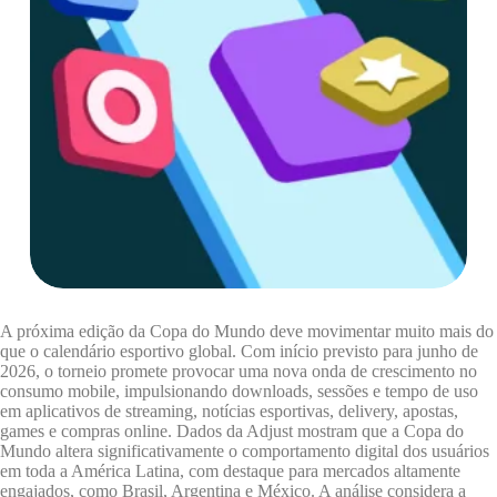
A próxima edição da Copa do Mundo deve movimentar muito mais do
que o calendário esportivo global. Com início previsto para junho de
2026, o torneio promete provocar uma nova onda de crescimento no
consumo mobile, impulsionando downloads, sessões e tempo de uso
em aplicativos de streaming, notícias esportivas, delivery, apostas,
games e compras online. Dados da Adjust mostram que a Copa do
Mundo altera significativamente o comportamento digital dos usuários
em toda a América Latina, com destaque para mercados altamente
engajados, como Brasil, Argentina e México. A análise considera a