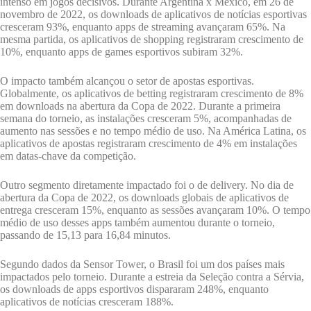
intenso em jogos decisivos. Durante Argentina x México, em 26 de
novembro de 2022, os downloads de aplicativos de notícias esportivas
cresceram 93%, enquanto apps de streaming avançaram 65%. Na
mesma partida, os aplicativos de shopping registraram crescimento de
10%, enquanto apps de games esportivos subiram 32%.
O impacto também alcançou o setor de apostas esportivas.
Globalmente, os aplicativos de betting registraram crescimento de 8%
em downloads na abertura da Copa de 2022. Durante a primeira
semana do torneio, as instalações cresceram 5%, acompanhadas de
aumento nas sessões e no tempo médio de uso. Na América Latina, os
aplicativos de apostas registraram crescimento de 4% em instalações
em datas-chave da competição.
Outro segmento diretamente impactado foi o de delivery. No dia de
abertura da Copa de 2022, os downloads globais de aplicativos de
entrega cresceram 15%, enquanto as sessões avançaram 10%. O tempo
médio de uso desses apps também aumentou durante o torneio,
passando de 15,13 para 16,84 minutos.
Segundo dados da Sensor Tower, o Brasil foi um dos países mais
impactados pelo torneio. Durante a estreia da Seleção contra a Sérvia,
os downloads de apps esportivos dispararam 248%, enquanto
aplicativos de notícias cresceram 188%.