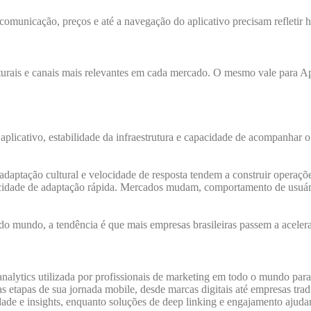
unicação, preços e até a navegação do aplicativo precisam refletir háb
ulturais e canais mais relevantes em cada mercado. O mesmo vale para 
licativo, estabilidade da infraestrutura e capacidade de acompanhar o
aptação cultural e velocidade de resposta tendem a construir operaçõe
idade de adaptação rápida. Mercados mudam, comportamento de usuário
o mundo, a tendência é que mais empresas brasileiras passem a acelera
tics utilizada por profissionais de marketing em todo o mundo para me
etapas de sua jornada mobile, desde marcas digitais até empresas trad
dade e insights, enquanto soluções de deep linking e engajamento ajud