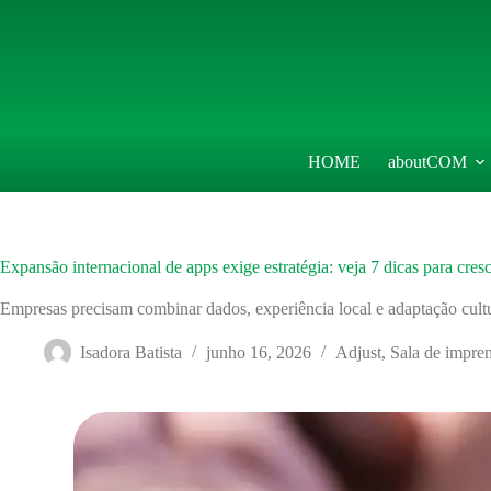
Pular
para
o
conteúdo
HOME
aboutCOM
Expansão internacional de apps exige estratégia: veja 7 dicas para cresc
Empresas precisam combinar dados, experiência local e adaptação cult
Isadora Batista
junho 16, 2026
Adjust
,
Sala de impre