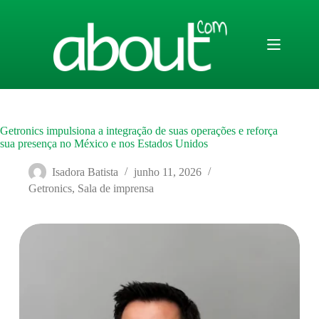
Pular
para
o
conteúdo
Getronics impulsiona a integração de suas operações e reforça
sua presença no México e nos Estados Unidos
Isadora Batista
junho 11, 2026
Getronics
,
Sala de imprensa