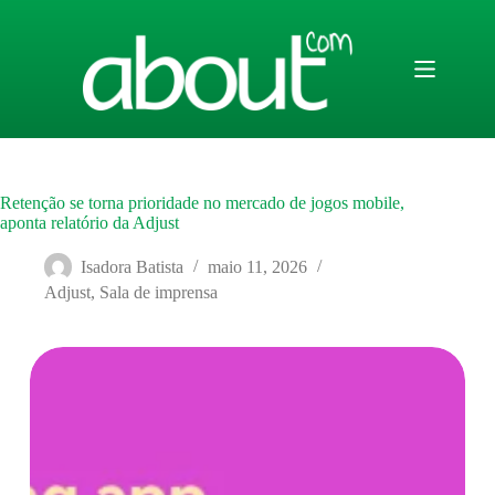
Pular
para
o
conteúdo
Retenção se torna prioridade no mercado de jogos mobile,
aponta relatório da Adjust
Isadora Batista
maio 11, 2026
Adjust
,
Sala de imprensa