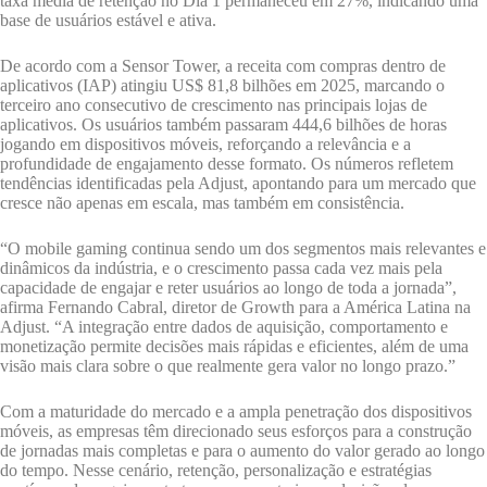
taxa média de retenção no Dia 1 permaneceu em 27%, indicando uma
base de usuários estável e ativa.
De acordo com a Sensor Tower, a receita com compras dentro de
aplicativos (IAP) atingiu US$ 81,8 bilhões em 2025, marcando o
terceiro ano consecutivo de crescimento nas principais lojas de
aplicativos. Os usuários também passaram 444,6 bilhões de horas
jogando em dispositivos móveis, reforçando a relevância e a
profundidade de engajamento desse formato. Os números refletem
tendências identificadas pela Adjust, apontando para um mercado que
cresce não apenas em escala, mas também em consistência.
“O mobile gaming continua sendo um dos segmentos mais relevantes e
dinâmicos da indústria, e o crescimento passa cada vez mais pela
capacidade de engajar e reter usuários ao longo de toda a jornada”,
afirma Fernando Cabral, diretor de Growth para a América Latina na
Adjust. “A integração entre dados de aquisição, comportamento e
monetização permite decisões mais rápidas e eficientes, além de uma
visão mais clara sobre o que realmente gera valor no longo prazo.”
Com a maturidade do mercado e a ampla penetração dos dispositivos
móveis, as empresas têm direcionado seus esforços para a construção
de jornadas mais completas e para o aumento do valor gerado ao longo
do tempo. Nesse cenário, retenção, personalização e estratégias