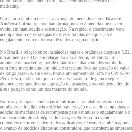
contínuas de engajamento tornam-se centrais nas decisões de
marketing.
O relatório também destaca o avanço de mercados como
Brasil e
América Latina
, que ganham protagonismo à medida que o setor
evolui em maturidade e sofisticação. Na região, o crescimento vem
acompanhado de estratégias mais estruturadas de aquisição e
engajamento, com maior uso de dados e segmentação.
No Brasil, a relação entre instalações pagas e orgânicas chegou a 5,32,
um aumento de 31% em relação ao ano anterior, refletindo um
ambiente de marketing mobile dinâmico e altamente desenvolvido,
com forte investimento em mídia e crescente foco na geração de valor
de longo prazo. Além disso, houve um aumento de 50% no CPI (
Cost
Per Install
), indicando que o mercado brasileiro de games segue
altamente competitivo na aquisição de usuários, possivelmente devido
à sua posição como um dos maiores do mundo.
Entre as principais tendências identificadas no relatório estão o uso
ampliado de inteligência artificial para criação e teste de campanhas, a
adoção de mecânicas de recompensa para estimular o engajamento e o
fortalecimento de estratégias de
live operations
, com eventos e
conteúdos recorrentes dentro dos aplicativos. O estudo também aponta
o avanço de modelos diretos ao consumidor, que permitem às empresas