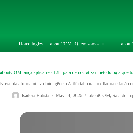
Skip
to
content
Home Ingles
aboutCOM | Quem somos
about
aboutCOM lança aplicativo T2H para democratizar metodologia que t
Nova plataforma utiliza Inteligência Artificial para auxiliar na criaçã
Isadora Batista
May 14, 2026
aboutCOM
,
Sala de im