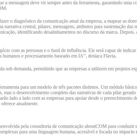
ue a mensagem deve vir sempre antes da ferramenta, garantindo uma com
COM.
fazer o diagnóstico da comunicação atual da empresa, a mapear as dores
 narrativa central, pilares, mensagens, atributos para sustentação das
municação, identificando desalinhamentos no discurso da marca. Depois,
gócio com as personas e o funil de influência. Ele será capaz de indic
uts humanos e processamento baseado em IA”, destaca Flavia.
cida sob demanda, permitindo que as empresas a utilizem em projetos es
.
erramenta para um modelo de três pacotes distintos. Um módulo básic
 mas o desenvolvimento completo das narrativas de cada pilar gerado po
rão lado a lado com as empresas para apoiar desde o preenchimento dos
á oferece atualmente.
envolvida pela consultoria de comunicação aboutCOM para conduzir e
 complexas para uma linguagem humana, acessível e focada no impacto n