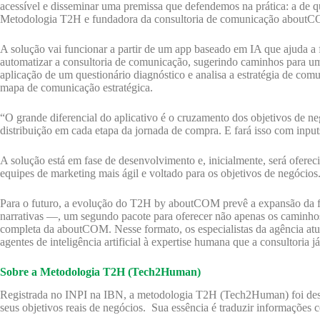
acessível e disseminar uma premissa que defendemos na prática: a de q
Metodologia T2H e fundadora da consultoria de comunicação about
A solução vai funcionar a partir de um app baseado em IA que ajuda a 
automatizar a consultoria de comunicação, sugerindo caminhos para uma
aplicação de um questionário diagnóstico e analisa a estratégia de co
mapa de comunicação estratégica.
“O grande diferencial do aplicativo é o cruzamento dos objetivos de ne
distribuição em cada etapa da jornada de compra. E fará isso com inp
A solução está em fase de desenvolvimento e, inicialmente, será ofere
equipes de marketing mais ágil e voltado para os objetivos de negócios
Para o futuro, a evolução do T2H by aboutCOM prevê a expansão da f
narrativas —, um segundo pacote para oferecer não apenas os caminhos,
completa da aboutCOM. Nesse formato, os especialistas da agência atua
agentes de inteligência artificial à expertise humana que a consultoria j
Sobre a Metodologia T2H (Tech2Human)
Registrada no INPI na IBN, a metodologia T2H (Tech2Human) foi des
seus objetivos reais de negócios. Sua essência é traduzir informações