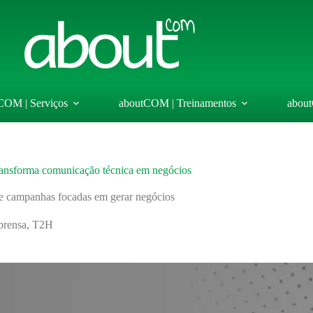
COM | Serviços
aboutCOM | Treinamentos
abou
ransforma comunicação técnica em negócios
o de campanhas focadas em gerar negócios
prensa
,
T2H