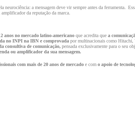
pela neurociência: a mensagem deve vir sempre antes da ferramenta. E
 amplificador da reputação da marca.
12 anos no mercado latino-americano
que acredita que
a comunicaçã
ada no INPI na IBN e comprovada
por multinacionais como Hitachi,
a consultiva de comunicação,
pensada exclusivamente para o seu ob
venda ou amplificador da sua mensagem.
issionais com mais de 20 anos de mercado
e com
o apoio de tecnolo