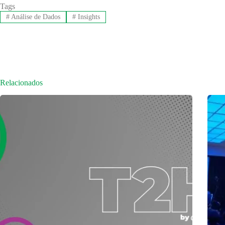
Tags
#
Análise de Dados
#
Insights
Relacionados