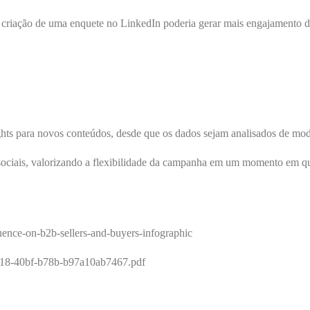
– a criação de uma enquete no LinkedIn poderia gerar mais engajamento d
ts para novos conteúdos, desde que os dados sejam analisados de mod
 sociais, valorizando a flexibilidade da campanha em um momento em q
uence-on-b2b-sellers-and-buyers-infographic
e718-40bf-b78b-b97a10ab7467.pdf