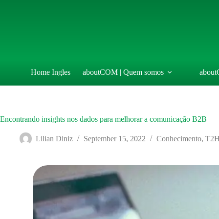
Skip
to
content
Home Ingles
aboutCOM | Quem somos
about
Encontrando insights nos dados para melhorar a comunicação B2B
Lilian Diniz
September 15, 2022
Conhecimento
,
T2