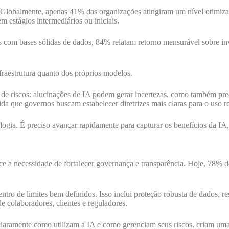
obalmente, apenas 41% das organizações atingiram um nível otimizado
 estágios intermediários ou iniciais.
s com bases sólidas de dados, 84% relatam retorno mensurável sobre i
fraestrutura quanto dos próprios modelos.
e de riscos: alucinações de IA podem gerar incertezas, como também p
da que governos buscam estabelecer diretrizes mais claras para o uso r
ologia. É preciso avançar rapidamente para capturar os benefícios da IA,
sce a necessidade de fortalecer governança e transparência. Hoje, 78% 
ro de limites bem definidos. Isso inclui proteção robusta de dados, res
 colaboradores, clientes e reguladores.
aramente como utilizam a IA e como gerenciam seus riscos, criam uma 