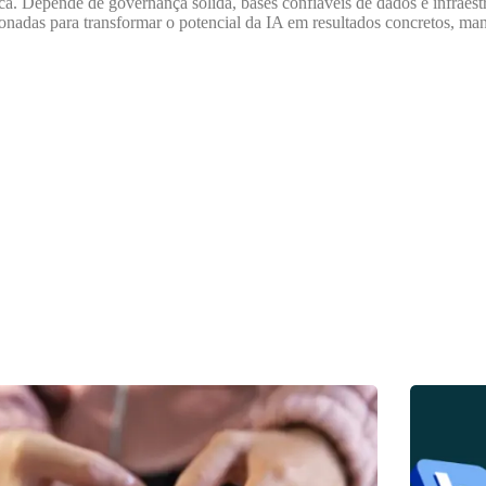
a. Depende de governança sólida, bases confiáveis de dados e infraestr
onadas para transformar o potencial da IA em resultados concretos, man