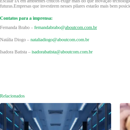
Escalar IA em ambientes críticos exige mais do que inovação tecnológic
futuras.Empresas que investirem nesses pilares estarão mais bem posici
Contatos para a imprensa:
Fernanda Brabo –
fernandabrabo@
aboutcom.com.br
Natália Diogo –
nataliadiogo@aboutcom.com.br
Isadora Batista –
isadorabatista@aboutcom.com.br
Relacionados