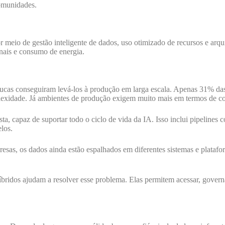
comunidades.
 meio de gestão inteligente de dados, uso otimizado de recursos e arqui
nais e consumo de energia.
oucas conseguiram levá-los à produção em larga escala. Apenas 31% das
xidade. Já ambientes de produção exigem muito mais em termos de conf
ta, capaz de suportar todo o ciclo de vida da IA. Isso inclui pipelines c
los.
sas, os dados ainda estão espalhados em diferentes sistemas e platafor
bridos ajudam a resolver esse problema. Elas permitem acessar, govern