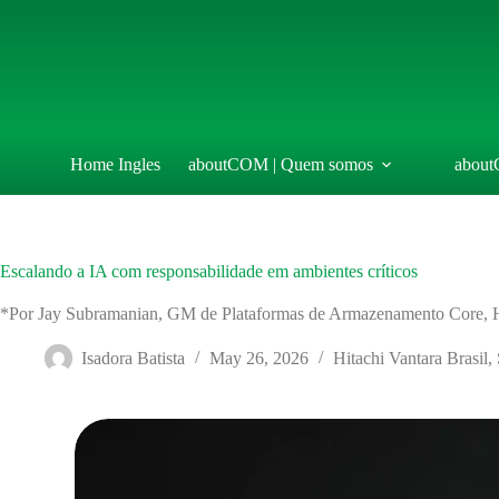
Skip
to
content
Home Ingles
aboutCOM | Quem somos
about
Escalando a IA com responsabilidade em ambientes críticos
*Por Jay Subramanian, GM de Plataformas de Armazenamento Core, H
Isadora Batista
May 26, 2026
Hitachi Vantara Brasil
,