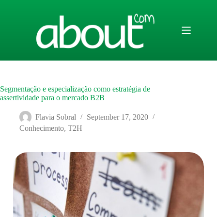
Skip
to
content
Segmentação e especialização como estratégia de
assertividade para o mercado B2B
Flavia Sobral
September 17, 2020
Conhecimento
,
T2H