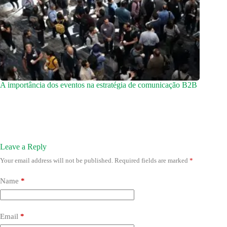
A importância dos eventos na estratégia de comunicação B2B
Leave a Reply
Your email address will not be published.
Required fields are marked
*
Name
*
Email
*