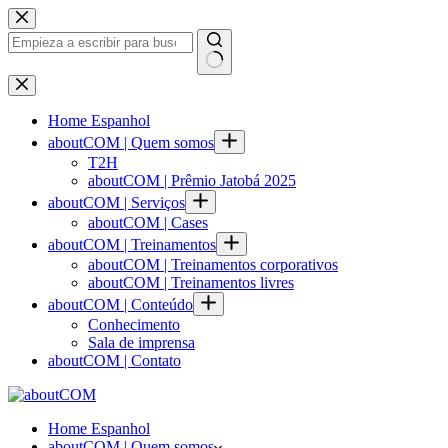
Saltar
al
contenido
Sin
resultados
Home Espanhol
aboutCOM | Quem somos
T2H
aboutCOM | Prêmio Jatobá 2025
aboutCOM | Serviços
aboutCOM | Cases
aboutCOM | Treinamentos
aboutCOM | Treinamentos corporativos
aboutCOM | Treinamentos livres
aboutCOM | Conteúdo
Conhecimento
Sala de imprensa
aboutCOM | Contato
Home Espanhol
aboutCOM | Quem somos