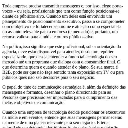
Toda empresa precisa transmitir mensagens e, por isso, elege porta-
vozes – ou seja, profissionais que tem como função posicionar-se
diante de públicos-alvo. Quando um deles está envolvido um
planejamento de posicionamento executivo, passa a se comprometer
com o objetivo de fortalecer seu nome e atuação como especialista
no assunto relevante para a empresa (e mercado) e, portanto, um
recurso valioso para a mídia e outros públicos-alvo.
Na prática, isso significa que este profissional, sob a orientação da
agência, deve estar disponível para atender, desde um repórter
especializado, que deseja entender a fundo tal tecnologia do seu
mercado até um programa que dialoga com o consumidor final. O
que determina quem e quando atender é o plano. Se sua marca é
B2B, pode ser que não faça sentido tanta exposição em TV ou para
públicos ques não são decisores para o seu negócio.
O papel do time de comunicação estratégica é, além da definição das
mensagens e formatos, desenhar o plano direcionado para as
Personas que precisarão ser impactadas para o cumprimento das
metas e objetivos de comunicação.
Quando uma empresa de tecnologia decide posicionar os executivos
na mídia e em eventos, entende que suas mensagens permanecerão
na mente de uma plateia relevante para seu negócio. E ter a
autoridade em determinados tópicos junto deles é criar reputação.