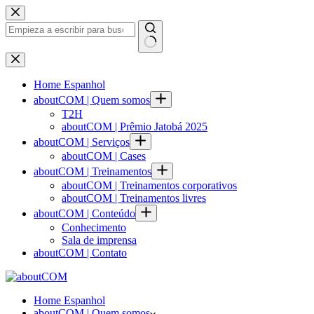
Saltar
al
contenido
Sin
resultados
Home Espanhol
aboutCOM | Quem somos
T2H
aboutCOM | Prêmio Jatobá 2025
aboutCOM | Serviços
aboutCOM | Cases
aboutCOM | Treinamentos
aboutCOM | Treinamentos corporativos
aboutCOM | Treinamentos livres
aboutCOM | Conteúdo
Conhecimento
Sala de imprensa
aboutCOM | Contato
Home Espanhol
aboutCOM | Quem somos