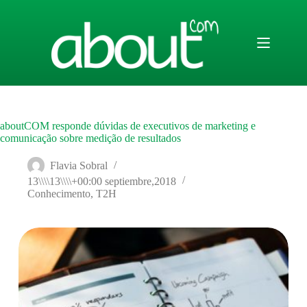
Saltar
al
contenido
aboutCOM responde dúvidas de executivos de marketing e
comunicação sobre medição de resultados
Flavia Sobral
13\\\\13\\\\+00:00 septiembre,2018
Conhecimento
,
T2H