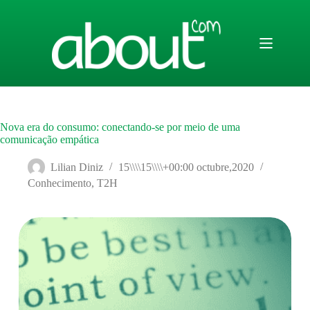
Saltar
al
contenido
Nova era do consumo: conectando-se por meio de uma
comunicação empática
Lilian Diniz
15\\\\15\\\\+00:00 octubre,2020
Conhecimento
,
T2H