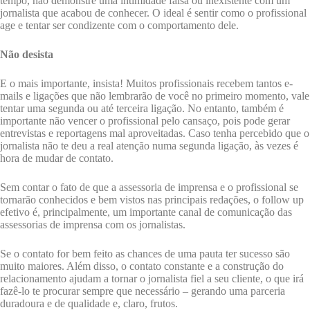
tempo, não demonstre uma intimidade falsa ou inexistente com um
jornalista que acabou de conhecer. O ideal é sentir como o profissional
age e tentar ser condizente com o comportamento dele.
Não desista
E o mais importante, insista! Muitos profissionais recebem tantos e-
mails e ligações que não lembrarão de você no primeiro momento, vale
tentar uma segunda ou até terceira ligação. No entanto, também é
importante não vencer o profissional pelo cansaço, pois pode gerar
entrevistas e reportagens mal aproveitadas. Caso tenha percebido que o
jornalista não te deu a real atenção numa segunda ligação, às vezes é
hora de mudar de contato.
Sem contar o fato de que a assessoria de imprensa e o profissional se
tornarão conhecidos e bem vistos nas principais redações, o follow up
efetivo é, principalmente, um importante canal de comunicação das
assessorias de imprensa com os jornalistas.
Se o contato for bem feito as chances de uma pauta ter sucesso são
muito maiores. Além disso, o contato constante e a construção do
relacionamento ajudam a tornar o jornalista fiel a seu cliente, o que irá
fazê-lo te procurar sempre que necessário – gerando uma parceria
duradoura e de qualidade e, claro, frutos.