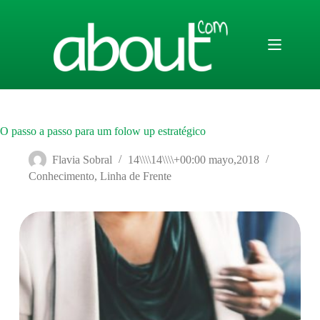
Saltar
al
contenido
O passo a passo para um folow up estratégico
Flavia Sobral
14\\\\14\\\\+00:00 mayo,2018
Conhecimento
,
Linha de Frente