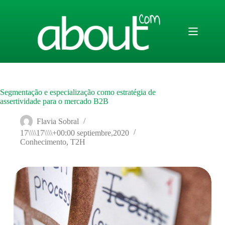
Saltar
al
contenido
Segmentação e especialização como estratégia de
assertividade para o mercado B2B
Flavia Sobral
17\\\\17\\\\+00:00 septiembre,2020
Conhecimento
,
T2H