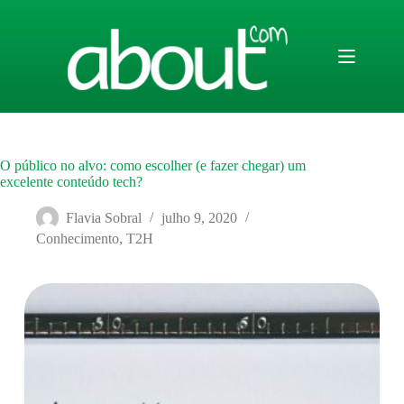
Pular
para
o
conteúdo
O público no alvo: como escolher (e fazer chegar) um
excelente conteúdo tech?
Flavia Sobral
julho 9, 2020
Conhecimento
,
T2H