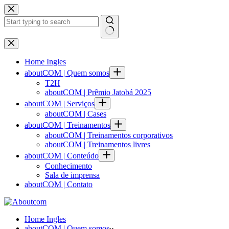
Skip
to
content
No
results
Home Ingles
aboutCOM | Quem somos
T2H
aboutCOM | Prêmio Jatobá 2025
aboutCOM | Serviços
aboutCOM | Cases
aboutCOM | Treinamentos
aboutCOM | Treinamentos corporativos
aboutCOM | Treinamentos livres
aboutCOM | Conteúdo
Conhecimento
Sala de imprensa
aboutCOM | Contato
Home Ingles
aboutCOM | Quem somos