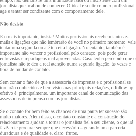
tempo, não demonstre uma intimidade falsa ou inexistente com um
jornalista que acabou de conhecer. O ideal é sentir como o profissional
age e tentar ser condizente com o comportamento dele.
Não desista
E o mais importante, insista! Muitos profissionais recebem tantos e-
mails e ligações que não lembrarão de você no primeiro momento, vale
tentar uma segunda ou até terceira ligação. No entanto, também é
importante não vencer o profissional pelo cansaço, pois pode gerar
entrevistas e reportagens mal aproveitadas. Caso tenha percebido que o
jornalista não te deu a real atenção numa segunda ligação, às vezes é
hora de mudar de contato.
Sem contar o fato de que a assessoria de imprensa e o profissional se
tornarão conhecidos e bem vistos nas principais redações, o follow up
efetivo é, principalmente, um importante canal de comunicação das
assessorias de imprensa com os jornalistas.
Se o contato for bem feito as chances de uma pauta ter sucesso são
muito maiores. Além disso, o contato constante e a construção do
relacionamento ajudam a tornar o jornalista fiel a seu cliente, o que irá
fazê-lo te procurar sempre que necessário – gerando uma parceria
duradoura e de qualidade e, claro, frutos.