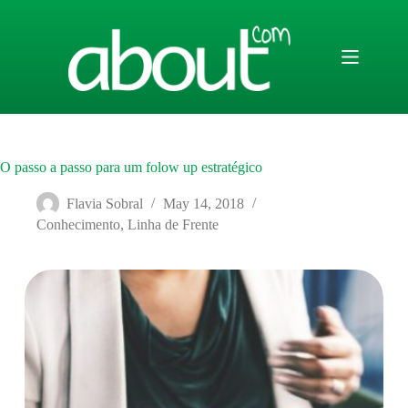
Skip
to
content
O passo a passo para um folow up estratégico
Flavia Sobral
May 14, 2018
Conhecimento
,
Linha de Frente