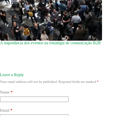
A importância dos eventos na estratégia de comunicação B2B
Leave a Reply
Your email address will not be published.
Required fields are marked
*
Name
*
Email
*