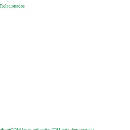
Relacionados
aboutCOM lança aplicativo T2H para democratizar