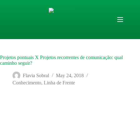
Skip
to
content
Projetos pontuais X Projetos recorrentes de comunicação: qual
caminho seguir?
Flavia Sobral
May 24, 2018
Conhecimento
,
Linha de Frente