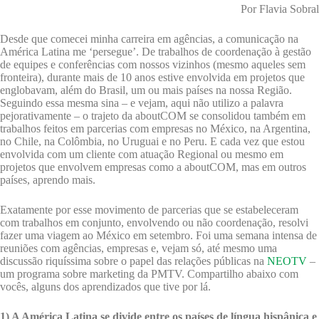
Por Flavia Sobral
Desde que comecei minha carreira em agências, a comunicação na
América Latina me ‘persegue’. De trabalhos de coordenação à gestão
de equipes e conferências com nossos vizinhos (mesmo aqueles sem
fronteira), durante mais de 10 anos estive envolvida em projetos que
englobavam, além do Brasil, um ou mais países na nossa Região.
Seguindo essa mesma sina – e vejam, aqui não utilizo a palavra
pejorativamente – o trajeto da aboutCOM se consolidou também em
trabalhos feitos em parcerias com empresas no México, na Argentina,
no Chile, na Colômbia, no Uruguai e no Peru. E cada vez que estou
envolvida com um cliente com atuação Regional ou mesmo em
projetos que envolvem empresas como a aboutCOM, mas em outros
países, aprendo mais.
Exatamente por esse movimento de parcerias que se estabeleceram
com trabalhos em conjunto, envolvendo ou não coordenação, resolvi
fazer uma viagem ao México em setembro. Foi uma semana intensa de
reuniões com agências, empresas e, vejam só, até mesmo uma
discussão riquíssima sobre o papel das relações públicas na
NEOTV
–
um programa sobre marketing da PMTV. Compartilho abaixo com
vocês, alguns dos aprendizados que tive por lá.
1) A América Latina se divide entre os países de língua hispânica e