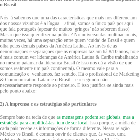
o Brasil
Nós já sabemos que uma das características que mais nos diferenciam
dos nossos vizinhos é a língua – afinal, somos o único país por aqui
que fala português (apesar de muitos ‘gringos’ não saberem disso).
Mas o que isso quer dizer na prática? No universo das multinacionais,
muitas vezes, há uma separação entre quem ‘cuida’ de Brasil e quem
olha pelos demais países da América Latina. Ao invés de as
denominações e separações que as empresas faziam há 8/10 anos, hoje
é mais comum ver lideranças de América Latina & Caribe trabalhando
no mesmo patamar da liderança Brasil (e isso nos dá a visão de que
somos realmente um país continental). O mesmo vale para a
comunicação e, venhamos, faz sentido. Há o profissional de Marketing
& Communication Latam e o Brasil – e o segundo não
necessariamente responde ao primeiro. E isso justifica-se ainda mais
pelo ponto abaixo:
2) A imprensa e as estratégias são particulares
Sempre bato na tecla de que
as mensagens podem ser globais, mas a
estratégia para amplificá-las, tem de ser local
. Isso porque, a mídia de
cada país recebe as informações de forma diferente. Nessa relação
México vs Brasil, é comum ouvir de clientes que, às vezes, uma
coletiva de imprensa no país dos
mariachis
levou de 10 a 15