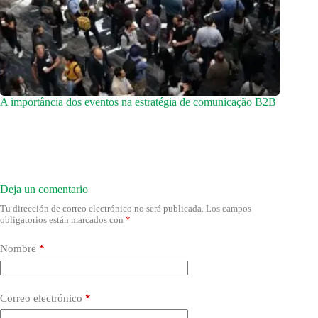
A importância dos eventos na estratégia de comunicação B2B
Deja un comentario
Tu dirección de correo electrónico no será publicada.
Los campos
obligatorios están marcados con
*
Nombre
*
Correo electrónico
*