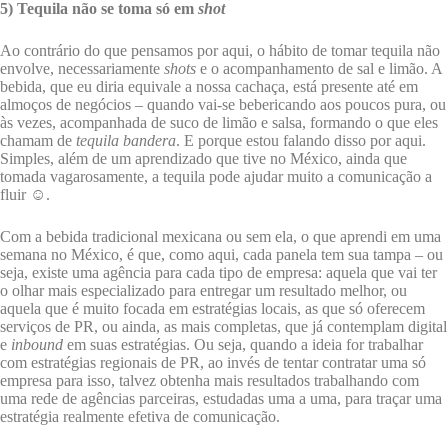
5) Tequila não se toma só em
shot
Ao contrário do que pensamos por aqui, o hábito de tomar tequila não
envolve, necessariamente
shots
e o acompanhamento de sal e limão. A
bebida, que eu diria equivale a nossa cachaça, está presente até em
almoços de negócios – quando vai-se bebericando aos poucos pura, ou
às vezes, acompanhada de suco de limão e salsa, formando o que eles
chamam de
tequila bandera
. E porque estou falando disso por aqui.
Simples, além de um aprendizado que tive no México, ainda que
tomada vagarosamente, a tequila pode ajudar muito a comunicação a
fluir ☺.
Com a bebida tradicional mexicana ou sem ela, o que aprendi em uma
semana no México, é que, como aqui, cada panela tem sua tampa – ou
seja, existe uma agência para cada tipo de empresa: aquela que vai ter
o olhar mais especializado para entregar um resultado melhor, ou
aquela que é muito focada em estratégias locais, as que só oferecem
serviços de PR, ou ainda, as mais completas, que já contemplam digital
e
inbound
em suas estratégias. Ou seja, quando a ideia for trabalhar
com estratégias regionais de PR, ao invés de tentar contratar uma só
empresa para isso, talvez obtenha mais resultados trabalhando com
uma rede de agências parceiras, estudadas uma a uma, para traçar uma
estratégia realmente efetiva de comunicação.