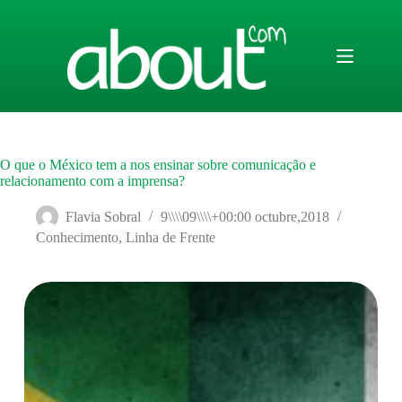
Saltar
al
contenido
O que o México tem a nos ensinar sobre comunicação e
relacionamento com a imprensa?
Flavia Sobral
9\\\\09\\\\+00:00 octubre,2018
Conhecimento
,
Linha de Frente