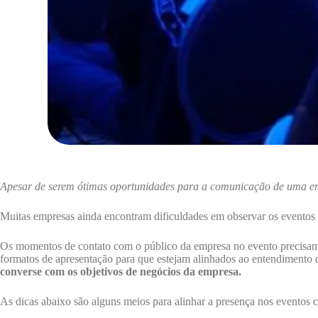
Apesar de serem ótimas oportunidades para a comunicação de uma empr
Muitas empresas ainda encontram dificuldades em observar os eventos 
Os momentos de contato com o público da empresa no evento precisam fa
formatos de apresentação para que estejam alinhados ao entendimento d
converse com os objetivos de negócios da empresa.
As dicas abaixo são alguns meios para alinhar a presença nos eventos 