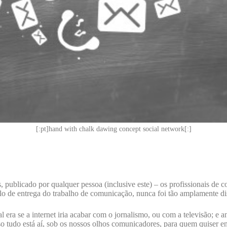
[:pt]hand with chalk dawing concept social network[:]
, publicado por qualquer pessoa (inclusive este) – os profissionais d
clo de entrega do trabalho de comunicação, nunca foi tão amplamente di
ra se a internet iria acabar com o jornalismo, ou com a televisão; e an
o tudo está aí, sob os nossos olhos comunicadores, para quem quiser en