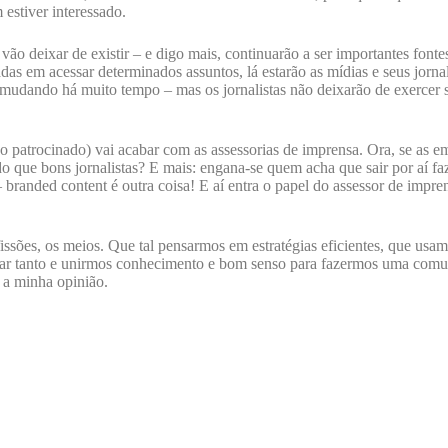
estiver interessado.
vão deixar de existir – e digo mais, continuarão a ser importantes font
adas em acessar determinados assuntos, lá estarão as mídias e seus jornal
udando há muito tempo – mas os jornalistas não deixarão de exercer se
 patrocinado) vai acabar com as assessorias de imprensa. Ora, se as em
 que bons jornalistas? E mais: engana-se quem acha que sair por aí faz
– branded content é outra coisa! E aí entra o papel do assessor de impr
issões, os meios. Que tal pensarmos em estratégias eficientes, que usa
brigar tanto e unirmos conhecimento e bom senso para fazermos uma co
 a minha opinião.