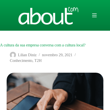
Pular
para
o
conteúdo
A cultura da sua empresa conversa com a cultura local?
Lilian Diniz
novembro 29, 2021
Conhecimento
,
T2H