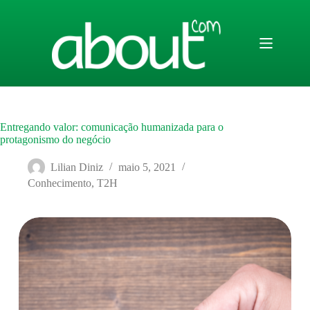
Pular
para
o
conteúdo
Entregando valor: comunicação humanizada para o
protagonismo do negócio
Lilian Diniz
maio 5, 2021
Conhecimento
,
T2H