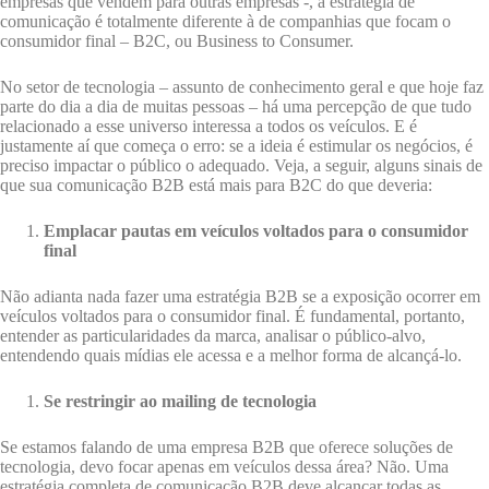
empresas que vendem para outras empresas -, a estratégia de
comunicação é totalmente diferente à de companhias que focam o
consumidor final – B2C, ou Business to Consumer.
No setor de tecnologia – assunto de conhecimento geral e que hoje faz
parte do dia a dia de muitas pessoas – há uma percepção de que tudo
relacionado a esse universo interessa a todos os veículos. E é
justamente aí que começa o erro: se a ideia é estimular os negócios, é
preciso impactar o público o adequado. Veja, a seguir, alguns sinais de
que sua comunicação B2B está mais para B2C do que deveria:
Emplacar pautas em veículos voltados para o consumidor
final
Não adianta nada fazer uma estratégia B2B se a exposição ocorrer em
veículos voltados para o consumidor final. É fundamental, portanto,
entender as particularidades da marca, analisar o público-alvo,
entendendo quais mídias ele acessa e a melhor forma de alcançá-lo.
Se restringir ao mailing de tecnologia
Se estamos falando de uma empresa B2B que oferece soluções de
tecnologia, devo focar apenas em veículos dessa área? Não. Uma
estratégia completa de comunicação B2B deve alcançar todas as