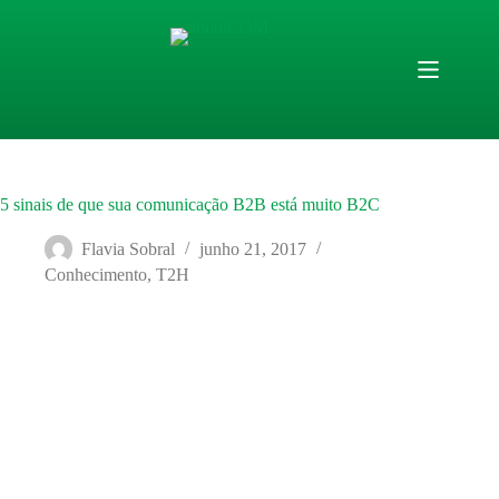
Pular
para
o
conteúdo
5 sinais de que sua comunicação B2B está muito B2C
Flavia Sobral
junho 21, 2017
Conhecimento
,
T2H