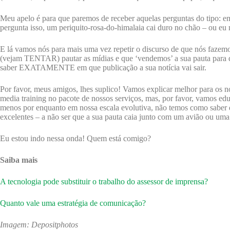
Meu apelo é para que paremos de receber aquelas perguntas do tipo: e
pergunta isso, um periquito-rosa-do-himalaia cai duro no chão – ou eu
E lá vamos nós para mais uma vez repetir o discurso de que nós fazemos
(vejam TENTAR) pautar as mídias e que ‘vendemos’ a sua pauta para 
saber EXATAMENTE em que publicação a sua notícia vai sair.
Por favor, meus amigos, lhes suplico! Vamos explicar melhor para os 
media training no pacote de nossos serviços, mas, por favor, vamos ed
menos por enquanto em nossa escala evolutiva, não temos como saber d
excelentes – a não ser que a sua pauta caia junto com um avião ou um
Eu estou indo nessa onda! Quem está comigo?
Saiba mais
A tecnologia pode substituir o trabalho do assessor de imprensa?
Quanto vale uma estratégia de comunicação?
Imagem: Depositphotos