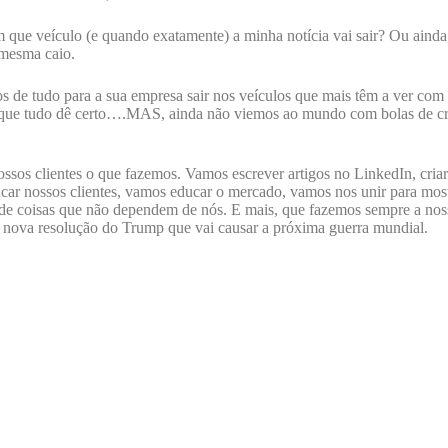
m que veículo (e quando exatamente) a minha notícia vai sair? Ou aind
 mesma caio.
 de tudo para a sua empresa sair nos veículos que mais têm a ver com o
que tudo dê certo….MAS, ainda não viemos ao mundo com bolas de cri
nossos clientes o que fazemos. Vamos escrever artigos no LinkedIn, cr
ucar nossos clientes, vamos educar o mercado, vamos nos unir para mos
e coisas que não dependem de nós. E mais, que fazemos sempre a nossa
a nova resolução do Trump que vai causar a próxima guerra mundial.