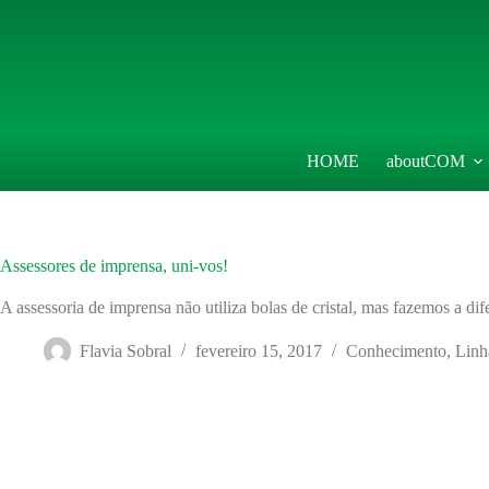
Pular
para
o
conteúdo
HOME
aboutCOM
Assessores de imprensa, uni-vos!
A assessoria de imprensa não utiliza bolas de cristal, mas fazemos a dif
Flavia Sobral
fevereiro 15, 2017
Conhecimento
,
Linh