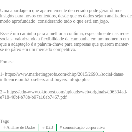
Uma abordagem que aparentemente deu errado pode gerar ótimos
insights para novos conteúdos, desde que os dados sejam analisados de
modo aprofundado, considerando tudo o que está em jogo.
Esse é um caminho para a melhoria contínua, especialmente nas redes
sociais, valorizando a flexibilidade da campanha em um momento em
que a adaptação é a palavra-chave para empresas que querem manter-
se no páreo em um mercado competitivo.
Fontes:
1- https://www.marketingprofs.com/chirp/2015/26901/social-datas-
influence-on-b2b-sellers-and-buyers-infographic
2 – https://cdn-www.oktopost.com/uploads/web/originals/d96334ad-
e718-40bf-b78b-b97a10ab7467.pdf
Tags
#
Análise de Dados
#
B2B
#
comunicação corporativa