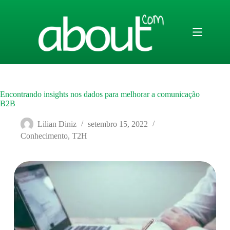
Pular
para
o
conteúdo
Encontrando insights nos dados para melhorar a comunicação
B2B
Lilian Diniz
setembro 15, 2022
Conhecimento
,
T2H