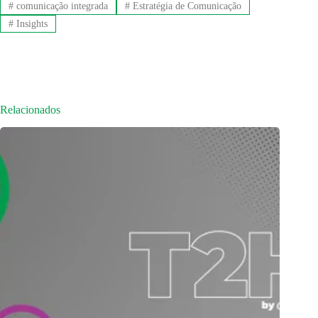
#
comunicação integrada
#
Estratégia de Comunicação
#
Insights
Relacionados