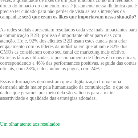
vezes, a quantidade de likes de um post funciona como um feedback
direto do impacto do conteúdo, mas é justamente nessa dinâmica que é
preciso ter cuidado para não perder de vista as reais intenções da
campanha:
será que eram os likes que importavam nessa situação?
As redes sociais apresentam resultados cada vez mais impactantes para
a comunicação B2B, por isso é importante olhar para elas com
atenção. Hoje, 92% dos clientes B2B usam estes canais para criar
engajamento com os líderes da indústria em que atuam e 82% dos
CMOs as consideram como seu canal de marketing mais efetivo.¹
Entre as táticas utilizadas, o posicionamento de líderes é o mais eficaz,
correspondendo a 46% das performances positivas, seguida das contas
oficiais, com 28%, e dos anúncios pagos, com 24%.²
Essas informações demonstram que a digitalização trouxe uma
demanda ainda maior pela humanização da comunicação, e que os
dados que geramos por meio dela são valiosos para a maior
assertividade e qualidade das estratégias adotadas.
Um olhar atento aos resultados