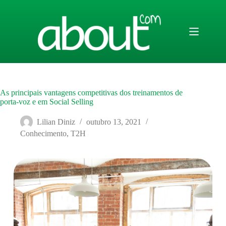
Pular
para
o
conteúdo
As principais vantagens competitivas dos treinamentos de
porta-voz e em Social Selling
Lilian Diniz
outubro 13, 2021
Conhecimento
,
T2H