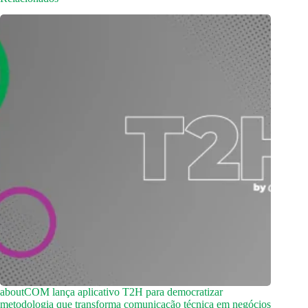
aboutCOM lança aplicativo T2H para democratizar
metodologia que transforma comunicação técnica em negócios