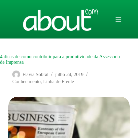
Pular
para
o
conteúdo
4 dicas de como contribuir para a produtividade da Assessoria
de Imprensa
Flavia Sobral
julho 24, 2019
Conhecimento
,
Linha de Frente