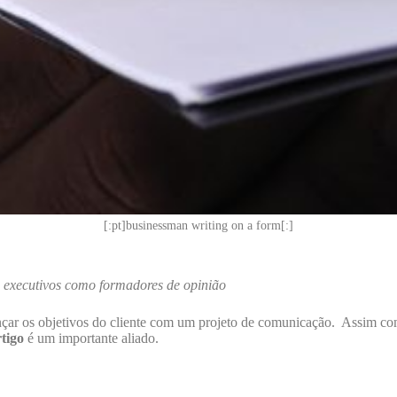
[:pt]businessman writing on a form[:]
e executivos como formadores de opinião
ançar os objetivos do cliente com um projeto de comunicação. Assim com
rtigo
é um importante aliado.