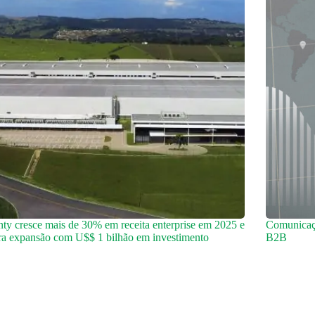
ty cresce mais de 30% em receita enterprise em 2025 e
Comunicaçã
ra expansão com U$$ 1 bilhão em investimento
B2B