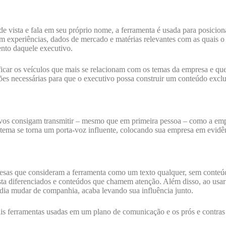
 vista e fala em seu próprio nome, a ferramenta é usada para posiciona
experiências, dados de mercado e matérias relevantes com as quais o e
nto daquele executivo.
tificar os veículos que mais se relacionam com os temas da empresa e qu
ções necessárias para que o executivo possa construir um conteúdo excl
vos consigam transmitir – mesmo que em primeira pessoa – como a empr
 tema se torna um porta-voz influente, colocando sua empresa em evidê
esas que consideram a ferramenta como um texto qualquer, sem conteúd
vista diferenciados e conteúdos que chamem atenção. Além disso, ao usar
 dia mudar de companhia, acaba levando sua influência junto.
s ferramentas usadas em um plano de comunicação e os prós e contras