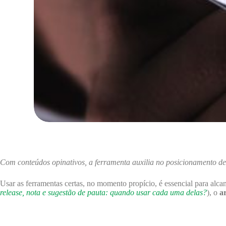
Com conteúdos opinativos, a ferramenta auxilia no posicionamento d
Usar as ferramentas certas, no momento propício, é essencial para alc
release, nota e sugestão de pauta: quando usar cada uma delas?
), o
a