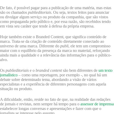
De fato, é possível pagar para a publicação de uma matéria, mas estas
são os chamados
publieditoriais
. Ou seja, textos feitos para anunciar
ou divulgar algum serviço ou produto da companhia, que são vistos
como propaganda pelo público e, por essa razão, são recebidos tendo
em vista seu caráter que tende à defesa da própria empresa.
Hoje também existe o Branded Content, que significa conteúdo de
marca. Trata-se da criação de conteúdo diretamente conectado ao
universo de uma marca. Diferente do
publi
, ele tem um compromisso
maior com o equilíbrio da presença da marca no material, reforçando
ainda mais a qualidade e a relevância das informações para o público-
alvo.
Os
publieditoriais
e o
branded content
são bem diferentes de
um texto
jornalístico
– como uma reportagem, por exemplo -, no qual há um
debate sobre determinado tema, abordando a visão de vários
especialistas e a experiência de diferentes personagens com aquela
situação ou produto.
A dificuldade, então, reside no fato de que, na realidade das redações
de jornais e revistas, nem sempre há tempo para o
assessor de imprensa
estabelecer longas conversas e apresentações e fazer com que o
jornalista se interesse pelo assunto.